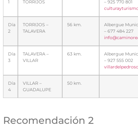
1
TORRIJOS
– 925 770 801
culturayturismo
Día
TORRIJOS –
56 km.
Albergue Munic
2
TALAVERA
– 677 484 227
info@caminore
Día
TALAVERA –
63 km.
Albergue Munic
3
VILLAR
– 927 555 002
villardelpedro
Día
VILLAR –
50 km.
4
GUADALUPE
Recomendación 2