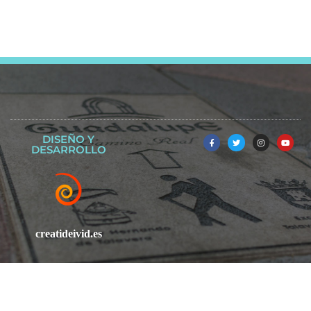
DISEÑO Y
DESARROLLO
creatideivid.es