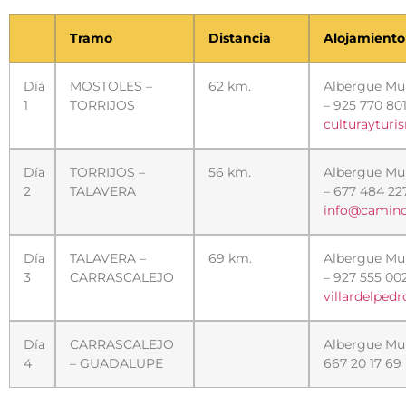
Tramo
Distancia
Alojamiento
Día
MOSTOLES –
62 km.
Albergue Mun
1
TORRIJOS
– 925 770 80
culturayturi
Día
TORRIJOS –
56 km.
Albergue Mun
2
TALAVERA
– 677 484 22
info@camino
Día
TALAVERA –
69 km.
Albergue Mun
3
CARRASCALEJO
– 927 555 00
villardelpe
Día
CARRASCALEJO
Albergue Mun
4
– GUADALUPE
667 20 17 69