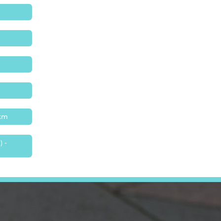
 km
) -