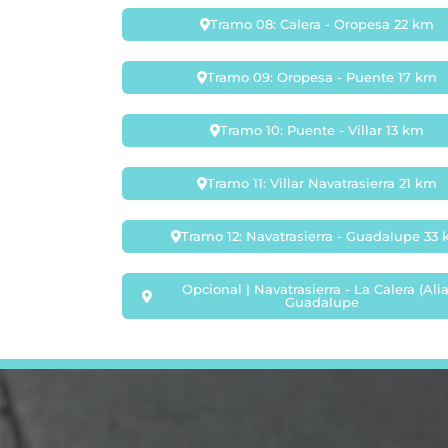
Tramo 08: Calera - Oropesa 22 km
Tramo 09: Oropesa - Puente 17 km
Tramo 10: Puente - Villar 13 km
Tramo 11: Villar Navatrasierra 21 km
Tramo 12: Navatrasierra - Guadalupe 33
Opcional | Navatrasierra - La Calera (Alia
Guadalupe